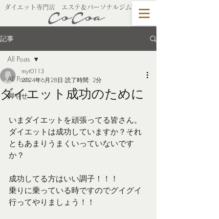
​ダイエット専門店 エステ＆パーソナルジム
記事
All Posts
myt0113
All Posts
2024年6月28日
読了時間: 2分
ダイエット成功のために
脚やせ
いまダイエットを頑張ってる皆さん。
ダイエットは成功していますか？それ
ともあまりうまくいっていないです
か？
成功してる方はいい調子！！！
乗りに乗っている時ですのでグイグイ
行ってやりましょう！！