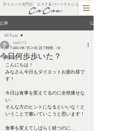
​ダイエット専門店 エステ＆パーソナルジム
記事
All Posts
myt0113
All Posts
2024年7月26日
読了時間: 1分
今日何歩歩いた？
脚やせ
こんにちは！
みなさん今日もダイエットお疲れ様で
す！
今日は食事を変えてるのに全然痩せな
い…
そんな方のヒントになるといいな！と
いうことで書いていこうと思います！
食事を変えてしばらく経つのに…