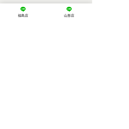
福島店
山形店
ダイエットをしているの
施術後２週間が
に・・・
由
コメント
昨日は食事も気をつけたし、
なぜマッサージは
運動も頑張ったのになぜか体
の再来をオススメ
重が増えている… そんな経
と疑問に思ったこ
験はありませんか？ 朝、体
せんか？ 施術後
コメントを追加…