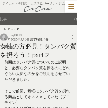
​ダイエット専門店 エステ＆パーソナルジム
記事
All Posts
myt0113
All Posts
2025年5月6日
読了時間: 1分
女性の方必見！タンパク質
脚やせ
を摂ろう！part２
前回はタンパク質についてのご説明
と、必要なタンパク質を摂るのにどれ
ぐらい大変なのかをご説明をさせてい
ただきました。
そこで前回、気軽にタンパク質を摂れ
る商品としてオススメしていた【プロ
テイン】