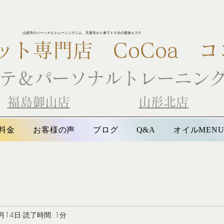
山形市のパーソナルトレーニングジム 天童市から車で１０分の瘦身エステ
ット専門店
CoCoa コ
テ＆パーソナルトレーニン
​
福島御山店
山形北店
料金
お客様の声
ブログ
オイルMEN
Q&A
月14日
読了時間: 1分