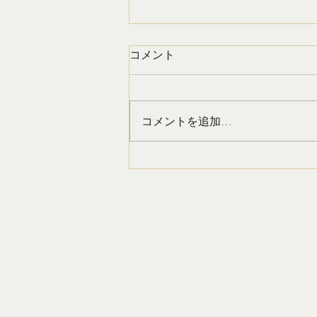
夏はすぐそこ！！！！
コメント
梅雨が明けると、いよいよ夏本
番！ Tシャツやノースリーブ、水
着など、肌を見せる機会が一気に
コメントを追加…
増えてきます。 「もう少しお腹
を引き締めたい」 「二の腕をス
ッキリ見せたい」 「脚の浮腫み
をなんとかしたい」 そんなお悩
みを感じ始める方が、この時期は
とても増えます。 ですが、「夏
になったら頑張ろう」と思っても
身体はすぐには変わりません。
実は今からケアを始めることで、
夏本番には見た目の変化を感じや
すくなりま