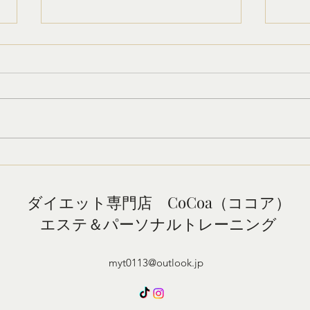
ダイエットをしているの
施術
に・・・
なぜ
来を
昨日は食事も気をつけたし、運動
に思
も頑張ったのになぜか体重が増え
施術
ている… そんな経験はありませ
流が
んか？ 朝、体重計の数字を見て
れま
落ち込んでしまう方はとても多い
でき
です。 でも実は、その増えた体
クセ
重のほとんどが脂肪ではないこと
ダイエット専門店 CoCoa（ココア）
改善
をご存じでしょうか？ 1.1日で脂
エステ＆パーソナルトレーニング
私た
肪はほとんど増えない 体脂肪を1
仕事
ｋｇ増やすには約7200kalもの余
施術
分なエネルギーが必要です。 つ
myt0113@outlook.jp
うと
まり、普通にダイエットをしてい
や立
る人が一晩で体脂肪を増やして