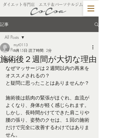
​ダイエット専門店 エステ＆パーソナルジム
記事
All Posts
myt0113
All Posts
6月15日
読了時間: 2分
施術後２週間が大切な理由
脚やせ
なぜマッサージは２週間以内の再来を
オススメされるの？
と疑問に思ったことはありませんか？
施術後は筋肉の緊張がほぐれ、血流が
よくなり、身体が軽く感じられます。
しかし、長時間かけてできた肩こりや
腰の張り、姿勢のクセは、１回の施術
だけで完全に改善するわけではありま
せん。