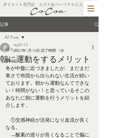
​ダイエット専門店 エステ＆パーソナルジム
記事
All Posts
myt0113
All Posts
2025年1月16日
読了時間: 1分
朝に運動をするメリット
脚やせ
冬が中盤に近づきましたが、まだまだ
寒さで布団から出られない生活が続い
ております。朝から運動なんてできな
い！時間がない！と思っているそこの
あなたに朝に運動を行うメリットを紹
介します。
　①交感神経が活発になり血流が良く
なる。
　→酸素の巡りが良くなることで脳に