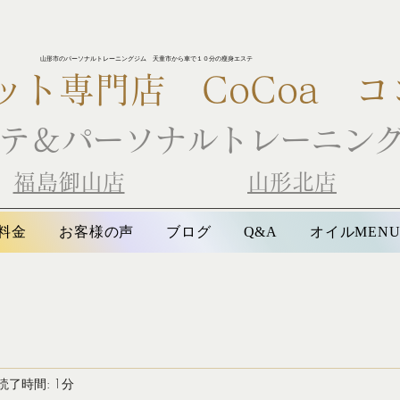
山形市のパーソナルトレーニングジム 天童市から車で１０分の瘦身エステ
ット専門店
CoCoa コ
テ＆パーソナルトレーニン
​
福島御山店
山形北店
料金
お客様の声
ブログ
オイルMEN
Q&A
読了時間: 1分