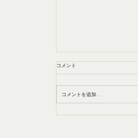
夏はすぐそこ！！！！
コメント
梅雨が明けると、いよいよ夏本
番！ Tシャツやノースリーブ、水
着など、肌を見せる機会が一気に
コメントを追加…
増えてきます。 「もう少しお腹
を引き締めたい」 「二の腕をス
ッキリ見せたい」 「脚の浮腫み
をなんとかしたい」 そんなお悩
みを感じ始める方が、この時期は
とても増えます。 ですが、「夏