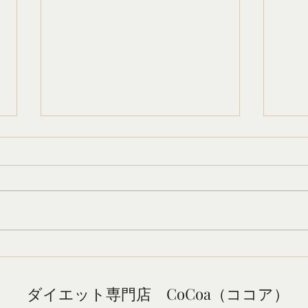
ダイエットをしているの
施術
に・・・
なぜ
来を
昨日は食事も気をつけたし、運動
に思
も頑張ったのになぜか体重が増え
施術
ている… そんな経験はありませ
流が
んか？ 朝、体重計の数字を見て
れま
落ち込んでしまう方はとても多い
でき
です。 でも実は、その増えた体
クセ
重のほとんどが脂肪ではないこと
ダイエット専門店 CoCoa（ココア）
改善
をご存じでしょうか？ 1.1日で脂