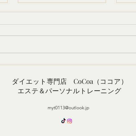
ダイエットをしているの
施術
に・・・
なぜ
来を
昨日は食事も気をつけたし、運動
に思
も頑張ったのになぜか体重が増え
施術
ている… そんな経験はありませ
流が
んか？ 朝、体重計の数字を見て
れま
落ち込んでしまう方はとても多い
でき
です。 でも実は、その増えた体
クセ
重のほとんどが脂肪ではないこと
ダイエット専門店 CoCoa（ココア）
改善
をご存じでしょうか？ 1.1日で脂
エステ＆パーソナルトレーニング
私た
肪はほとんど増えない 体脂肪を1
仕事
ｋｇ増やすには約7200kalもの余
施術
分なエネルギーが必要です。 つ
myt0113@outlook.jp
うと
まり、普通にダイエットをしてい
や立
る人が一晩で体脂肪を増やして