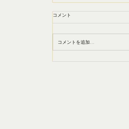
夏はすぐそこ！！！！
コメント
梅雨が明けると、いよいよ夏本
番！ Tシャツやノースリーブ、水
着など、肌を見せる機会が一気に
コメントを追加…
増えてきます。 「もう少しお腹
を引き締めたい」 「二の腕をス
ッキリ見せたい」 「脚の浮腫み
をなんとかしたい」 そんなお悩
みを感じ始める方が、この時期は
とても増えます。 ですが、「夏
になったら頑張ろう」と思っても
身体はすぐには変わりません。
実は今からケアを始めることで、
夏本番には見た目の変化を感じや
すくなりま