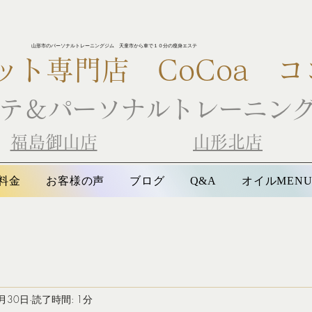
山形市のパーソナルトレーニングジム 天童市から車で１０分の瘦身エステ
ット専門店
CoCoa コ
テ＆パーソナルトレーニン
​
福島御山店
山形北店
料金
お客様の声
ブログ
オイルMEN
Q&A
月30日
読了時間: 1分